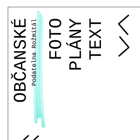
Podatelna Rožmitál
OBČANSKÉ
FOTO
PLÁNY
TEXT